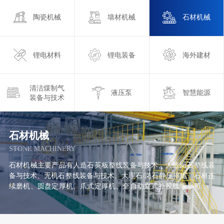
陶瓷机械
墙材机械
石材机械
锂电材料
锂电装备
海外建材
清洁煤制气
液压泵
智慧能源
装备与技术
石材机械
STONE MACHINERY
石材机械主要产品有人造石英板整线装备与技术、人造岗石整线装
备与技术、无机石整线装备与技术、大理石/岗石静压排锯、石材连
续磨机、圆盘定厚机、爪式定厚机、全自动立式补胶线等，可满足
各类石材产品的深加工需求。产品销往全国各地，并远销到美国、
巴西、印度、越南、土耳其、摩洛哥、墨西哥、巴勒斯坦、俄罗
斯、埃及、韩国等国家和地区。