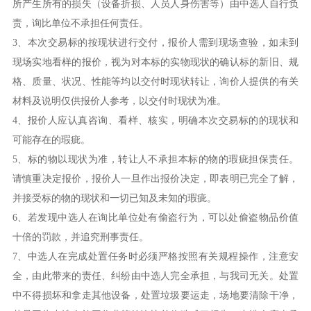
所产生所有的损失（设备折损、人员人身伤害等）由中选人自行负
责，询比单位不承担任何责任。
3、本次交易标的按现状进行交付，报价人需到现场查验，如未到
现场实地看样的报价，视为对本标的实物现状的确认标的新旧、规
格、质量、状况、性能等均以交付时现状转让，询价人提供的有关
材料及说明仅供报价人参考，以交付时现状为准。
4、报价人应认真咨询、看样、核实，明确本次交易标的的现状和
可能存在的瑕疵。
5、标的物以现状为准，转让人不承担本标的物的瑕疵担保责任。
请慎重决定报价，报价人一旦作出报价决定，即表明已完全了解，
并接受标的物的现状和一切已知及未知的瑕疵。
6、若发现中选人在询比单位处有偷盗行为，可以处偷盗物品价值
十倍的罚款，并追究刑事责任。
7、中选人在完成处置任务时必须严格按照有关规程操作，注意安
全，由此带来的责任、纠纷由中选人完全承担，与我司无关。处置
中不得损坏和拿走其他设备，处置垃圾要运走，场地要清除干净，