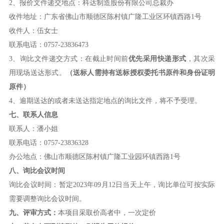
2、报价文件递交地点：科达制造股份有限公司总裁办
收件地址：广东省佛山市顺德区陈村镇广隆工业区环镇西路1号
收件人：伍女士
联系电话：0757-23836473
3、询比文件递交方式：在截止时间前
优先采用快
递
形式
，其次采
用现场送达形式。
（送标人需持有送标授权委托书原件和身份证明
原
件
）
4、逾期送达的或者未送达指定地点的询比文件，将不予受理。
七、联系人信息
联系人：潘小姐
联系电话：0757-23836328
办公地点：佛山市顺德区陈村镇广隆工业园环镇西路1号
八、询比会议时间
询比会议时间：暂定2023年09月12日当天上午，询比单位可按实际
需要调整询比会议时间。
九、评审方式：
本项目采取价高者中，一次定价