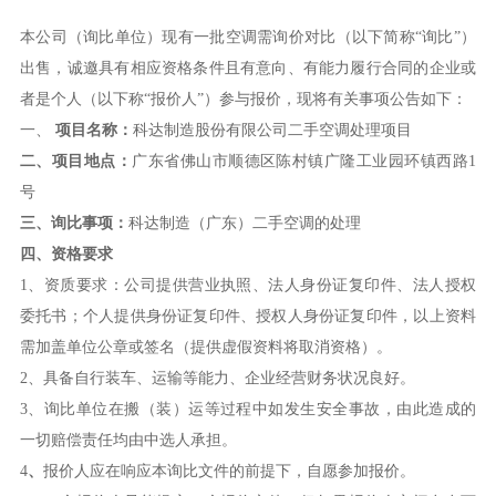
本公司（询比单位）现有一批空调需询价对比（以下简称“询比”）
出售，诚邀具有相应资格条件且有意向、有能力履行合同的企业或
者是个人（以下称“报价人”）参与报价，现将有关事项公告如下：
一、
项目名称：
科达制造股份有限公司二手空调处理项目
二、
项目地点
：
广东省佛山市顺德区陈村镇广隆工业园环镇西路1
号
三、询比事项：
科达制造（广东）二手空调的处理
四、
资格要求
1、资质要求：公司提供营业执照、法人身份证复印件、法人授权
委托书；个人提供身份证复印件、授权人身份证复印件，以上资料
需加盖单位公章或签名（提供虚假资料将取消资格）。
2、具备自行装车、运输等能力、企业经营财务状况良好。
3、询比单位在搬（装）运等过程中如发生安全事故，由此造成的
一切赔偿责任均由中选人承担。
4
、
报价人应在响应本询比文件的前提下，自愿参加报价。