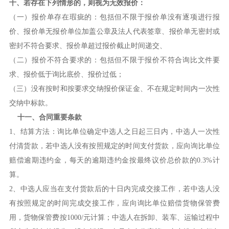
十
、
若存在
下列情形的
，
则视为
无效报价：
（一）报价单存在瑕疵的：包括但不限于报价单没有逐项进行报
价、报价单无报价单位加盖公章及法人代表签章、报价单无密封或
密封不符合要求、报价单超过报价截止时间递交、
（二）报价不符合要求的：包括但不限于报价不符合询比文件要
求、报价低于询比底价、报价过低；
（三）没有按时和按要求交纳报价保证金、不在规定时间内一次性
交纳中标款。
十一、合同重要条款
1、结算方法：询比单位确定中选人之日起三日内，中选人一次性
付清货款，若中选人没有按照规定的时间支付货款，应向询比单位
赔偿逾期违约金，每天的逾期违约金按最终议价总价款的0.3%计
算。
2、中选人应当在支付货款后的十日内完成交接工作，若中选人没
有按照规定的时间完成交接工作，应向询比单位赔偿货物保管费
用，货物保管费按1000/元计算；中选人在拆卸、装车、运输过程中