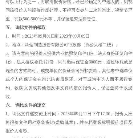
有以上行为之一，将取消报价资格，若已经确定为中选人的，则视
同该报价人的报价作废处理，不得再次参与二次的询比，视情节严
重，罚款500-5000元不等，并保留追究法律责任。
五、
询比文件的
领
取
1、时间：2023年09月01日到2023年09月09日
2、地点：科达制造股份有限公司行政部（办公大楼二楼）。
3、请有意向的报价人提供营业执照复印件1份、法人身份证复印件
1份，法人授权委托书1份，同时缴纳保证金3000元，通过转账或是
现金的方式均可。成交单位的保证金可抵扣货款，其他未中选单位
或个人的保证金在询比结束后退还。对于成为中选人而不履行签
约、收购义务或其他违反本文件约定的报价人，保证金将予以没
收。
六、
询比文件的递交
1、询比文件递交截止时间：2023年09月11日下午17:30。报价人应
将报价文件用档案袋密封(盖骑缝章)，并在档案袋标明报价项目及
报价人名称。