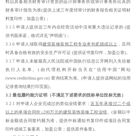
料以具备相关财务审计资质的会计师事务所或审计事务所出具的
财务审计报告为准
(提供上述三年度经审计的财务报告相关证明材
料复印件，加盖公章)；
3.1.
5
申请人提供近三年内在经营活动中没有重大违法记录的
(提
供书面承诺，格式详见“声明函”)；
3.1.
6
申请人须取得
建筑装修装饰工程专业承包贰级或
以上
，且同
时具备合格有效的安全生产许可证
(提供证书复印件，加盖公章)。
3.1.
7
申请人未被最高人民法院或中国执行信息公开网列入失信被
执行人名单。
(由代理机构开标当天在“信用中国”网站
(www.creditchina.gov.cn) 查询结果为准。(申请人提供该网站的信用
记录查询结果打印页面)。
3
.2 最低履约能力证明（不满足下述要求的投标单位投标无效）
3
.2.1
对申请人企业完成过的类似业绩要求：
近五年承接过二个或
以上的单项合同
价
≥
2
00万元的
建筑装饰装修
工程业绩
。
(
金额以中
标金额或合同签约额为准，提供中标通知书复印件或项目合同复
印件或竣工备案表，加盖公章；提供原件备查
)。