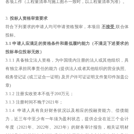
各项工作（工程量清单与施工图不一致时，以工程量清单为准）。
3.
投标人资格审查要求
符合下列要求的申请人均可申请资格预审，本项目
不接受
联合体
投标。
3
.1 申请人应满足的资格条件和最低履约能力（不满足下述要求的
投标单位投标无效）
3.1.1 具备独立法人资格，为中国境内注册的法人或其他组织，具
有独立承担民事责任的
能力
(提供法人或者其他组织的营业执照、
税务登记证 (或三证合一证明) 及开户许可证证明文件复印件加盖公
章)
3.1.2
注册
实收资本不低于
2
00万元；
3.1.3 注册时间不晚于20
21
年；
3.1.4 申请人具有良好财务状况以及相应的投融资能力、偿债能
力，近三年中至少有一年须为盈利状态，提供企业在近三个会计
年度（202
1
年、
202
2
年、
202
3
年）的财务
审计
报告，相关证明材